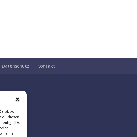
Datenschutz
Kontakt
 Cookies,
n du diesen
ndeutige IDs
 oder
 werden.