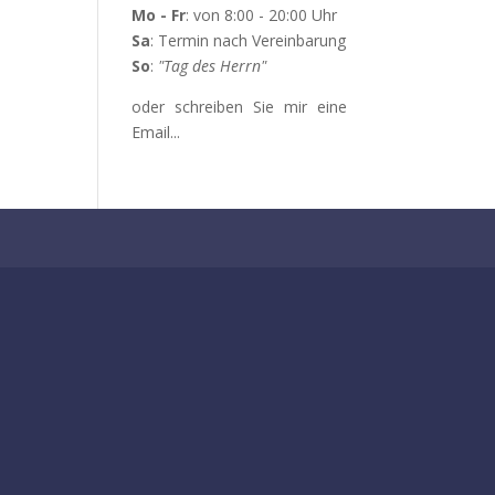
Mo - Fr
: von 8:00 - 20:00 Uhr
Sa
: Termin nach Vereinbarung
So
:
"Tag des Herrn"
oder schreiben Sie mir eine
Email...