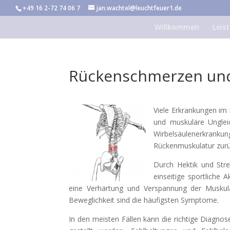
+49 16 2-72 74 06 7
jan.wachtel@leuchtfeuer1.de
Willkommen
Leis
Rückenschmerzen und
Viele Erkrankungen im 
und muskuläre Unglei
Wirbelsäulenerkran
Rückenmuskulatur zurü
Durch Hektik und Stres
einseitige sportliche 
eine Verhärtung und Verspannung der Muskul
Beweglichkeit sind die häufigsten Symptome.
In den meisten Fällen kann die richtige Diagn