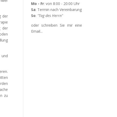
hwer
Mo - Fr
: von 8:00 - 20:00 Uhr
Sa
: Termin nach Vereinbarung
So
:
"Tag des Herrn"
g der
rapie
oder schreiben Sie mir eine
g der
Email...
hoden
dlung
n und
ren.
itten
erden
fache
en zu