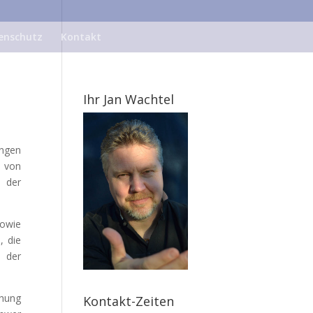
enschutz
Kontakt
Ihr Jan Wachtel
ungen
g von
 der
sowie
, die
n der
chung
Kontakt-Zeiten