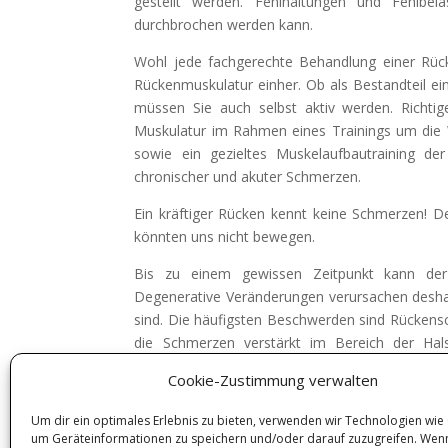
gestellt werden. Fehlhaltungen und Fehlbe
durchbrochen werden kann.
Wohl jede fachgerechte Behandlung einer Rü
Rückenmuskulatur einher. Ob als Bestandteil e
müssen Sie auch selbst aktiv werden. Richtig
Muskulatur im Rahmen eines Trainings um die W
sowie ein gezieltes Muskelaufbautraining de
chronischer und akuter Schmerzen.
Ein kräftiger Rücken kennt keine Schmerzen! 
könnten uns nicht bewegen.
Bis zu einem gewissen Zeitpunkt kann der
Degenerative Veränderungen verursachen deshal
sind. Die häufigsten Beschwerden sind Rücken
die Schmerzen verstärkt im Bereich der Hal
Verspannungen vermieden werden könnten, sol
Cookie-Zustimmung verwalten
vermeiden.
Packen Sie es an!
Um dir ein optimales Erlebnis zu bieten, verwenden wir Technologien wie
um Geräteinformationen zu speichern und/oder darauf zuzugreifen. Wen