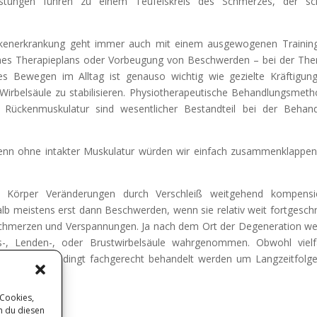
lastungen führen zu einem Teufelskreis des Schmerzes, der sc
ckenerkrankung geht immer auch mit einem ausgewogenen Trainin
ines Therapieplans oder Vorbeugung von Beschwerden – bei der The
es Bewegen im Alltag ist genauso wichtig wie gezielte Kräftigun
irbelsäule zu stabilisieren. Physiotherapeutische Behandlungsmet
r Rückenmuskulatur sind wesentlicher Bestandteil bei der Behan
Denn ohne intakter Muskulatur würden wir einfach zusammenklappe
 Körper Veränderungen durch Verschleiß weitgehend kompensie
b meistens erst dann Beschwerden, wenn sie relativ weit fortgeschr
schmerzen und Verspannungen. Ja nach dem Ort der Degeneration w
s-, Lenden-, oder Brustwirbelsäule wahrgenommen. Obwohl viel
lten Sie unbedingt fachgerecht behandelt werden um Langzeitfolg
 Cookies,
n du diesen