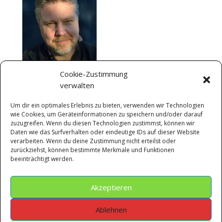
Cookie-Zustimmung
verwalten
Um dir ein optimales Erlebnis zu bieten, verwenden wir Technologien
Kontakt-Zeiten
wie Cookies, um Geräteinformationen zu speichern und/oder darauf
zuzugreifen. Wenn du diesen Technologien zustimmst, können wir
Mo - Fr
: von 8:00 - 20:00 Uhr
Daten wie das Surfverhalten oder eindeutige IDs auf dieser Website
Sa
: Termin nach Vereinbarung
verarbeiten. Wenn du deine Zustimmung nicht erteilst oder
zurückziehst, können bestimmte Merkmale und Funktionen
So
:
"Tag des Herrn"
beeinträchtigt werden.
oder schreiben Sie mir eine Email...
Akzeptieren
Ablehnen
Willkommen
Leistungen
Impressum