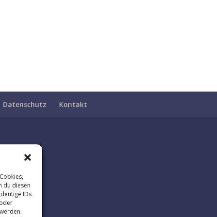
Datenschutz
Kontakt
 Cookies,
n du diesen
ndeutige IDs
 oder
 werden.