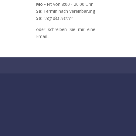
Mo - Fr
: von 8:00 - 20:00 Uhr
Sa
: Termin nach Vereinbarung
So
:
"Tag des Herrn"
oder schreiben Sie mir eine
Email...