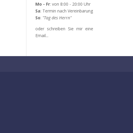
Mo - Fr
: von 8:00 - 20:00 Uhr
Sa
: Termin nach Vereinbarung
So
:
"Tag des Herrn"
oder schreiben Sie mir eine
Email...