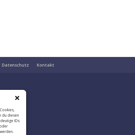
Datenschutz
Kontakt
 Cookies,
n du diesen
ndeutige IDs
 oder
 werden.