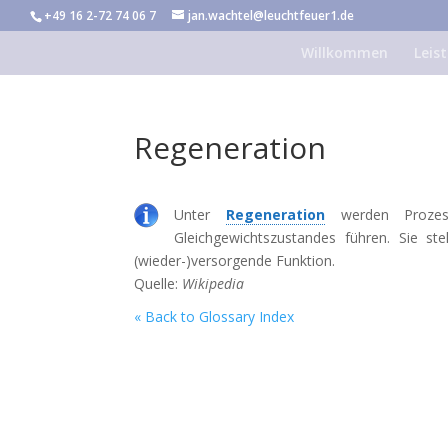
+49 16 2-72 74 06 7
jan.wachtel@leuchtfeuer1.de
Willkommen
Leis
Regeneration
Unter
Regeneration
werden Prozesse
Gleichgewichtszustandes führen. Sie 
(wieder-)versorgende Funktion.
Quelle:
Wikipedia
« Back to Glossary Index